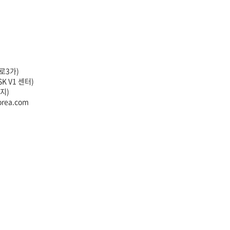
문로3가)
K V1 센터)
지)
orea.com