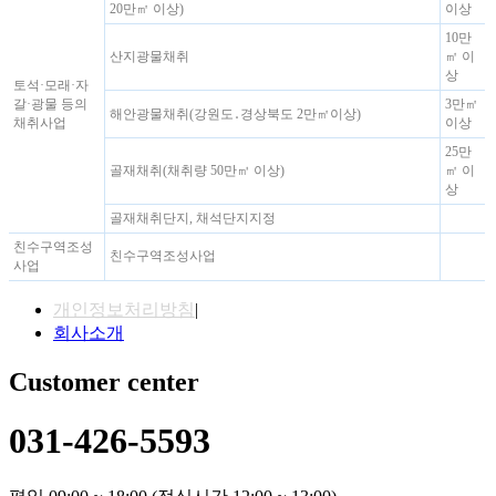
20만㎡ 이상)
이상
10만
산지광물채취
㎡ 이
상
토석·모래·자
갈·광물 등의
3만㎡
해안광물채취(강원도․경상북도 2만㎡이상)
채취사업
이상
25만
골재채취(채취량 50만㎥ 이상)
㎡ 이
상
골재채취단지, 채석단지지정
친수구역조성
친수구역조성사업
사업
개인정보처리방침
|
회사소개
Customer center
031-426-5593