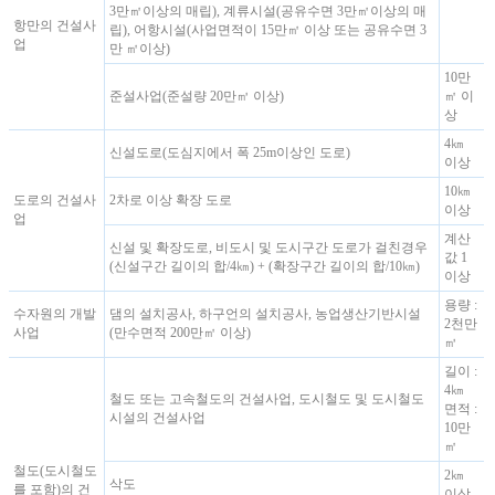
3만㎡이상의 매립), 계류시설(공유수면 3만㎡이상의 매
항만의 건설사
립), 어항시설(사업면적이 15만㎡ 이상 또는 공유수면 3
업
만 ㎡이상)
10만
준설사업(준설량 20만㎥ 이상)
㎡ 이
상
4㎞
신설도로(도심지에서 폭 25m이상인 도로)
이상
10㎞
도로의 건설사
2차로 이상 확장 도로
이상
업
계산
신설 및 확장도로, 비도시 및 도시구간 도로가 걸친경우
값 1
(신설구간 길이의 합/4㎞) + (확장구간 길이의 합/10㎞)
이상
용량 :
수자원의 개발
댐의 설치공사, 하구언의 설치공사, 농업생산기반시설
2천만
사업
(만수면적 200만㎡ 이상)
㎥
길이 :
4㎞
철도 또는 고속철도의 건설사업, 도시철도 및 도시철도
면적 :
시설의 건설사업
10만
㎡
철도(도시철도
2㎞
삭도
를 포함)의 건
이상