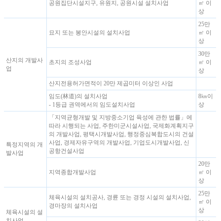
공원집단시설지구, 유원지, 공원시설 설치사업
㎡ 이
상
25만
묘지 또는 봉안시설의 설치사업
㎡ 이
상
30만
산지의 개발사
초지의 조성사업
㎡ 이
업
상
산지전용허가면적이 20만 제곱미터 이상인 사업
임도(林道)의 설치사업
8㎞이
- 1등급 권역에서의 임도설치사업
상
「지역균형개발 및 지방중소기업 육성에 관한 법률」에
따라 시행되는 사업, 주한미군시설사업, 국제화계획지구
의 개발사업, 평택시개발사업, 행정중심복합도시의 건설
사업, 경제자유구역의 개발사업, 기업도시개발사업, 신
특정지역의 개
공항건설사업
발사업
20만
지역종합개발사업
㎡ 이
상
25만
체육시설의 설치공사, 경륜 또는 경정 시설의 설치사업,
㎡ 이
경마장의 설치사업
상
체육시설의 설
치사업