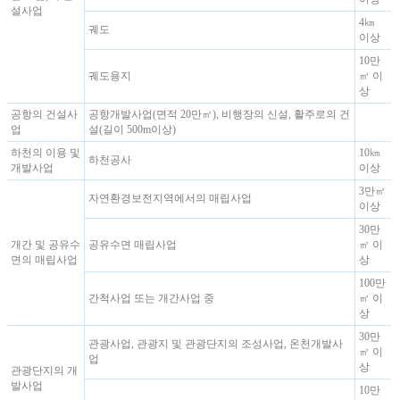
설사업
4㎞
궤도
이상
10만
궤도용지
㎡ 이
상
공항의 건설사
공항개발사업(면적 20만㎡), 비행장의 신설, 활주로의 건
업
설(길이 500m이상)
하천의 이용 및
10㎞
하천공사
개발사업
이상
3만㎡
자연환경보전지역에서의 매립사업
이상
30만
개간 및 공유수
공유수면 매립사업
㎡ 이
면의 매립사업
상
100만
간척사업 또는 개간사업 중
㎡ 이
상
30만
관광사업, 관광지 및 관광단지의 조성사업, 온천개발사
㎡ 이
업
상
관광단지의 개
발사업
10만