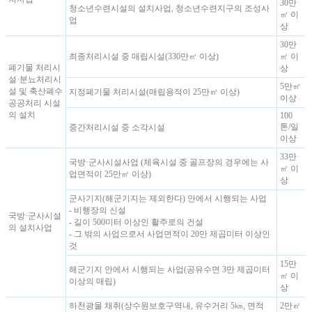
30만
청소년수련시설의 설치사업, 청소년수련지구의 조성사
㎡ 이
업
상
30만
최종처리시설 중 매립시설(330만㎥ 이상)
㎡ 이
폐기물 처리시
상
설·분뇨처리시
5만㎡
설 및 축산폐수
지정폐기물 처리시설(매립용적이 25만㎥ 이상)
이상
공공처리 시설
의 설치
100
톤/일
중간처리시설 중 소각시설
이상
33만
국방·군사시설사업 (체육시설 중 골프장의 경우에는 사
㎡ 이
업면적이 25만㎡ 이상)
상
군사기지(해군기지는 제외한다) 안에서 시행되는 사업
- 비행장의 신설
국방·군사시설
- 길이 500미터 이상인 활주로의 건설
의 설치사업
- 그 밖의 사업으로서 사업면적이 20만 제곱미터 이상인
것
15만
해군기지 안에서 시행되는 사업(공유수면 3만 제곱미터
㎡ 이
이상의 매립)
상
하천광물 채취(상수원보호구역내, 유수거리 5㎞, 면적
2만㎡