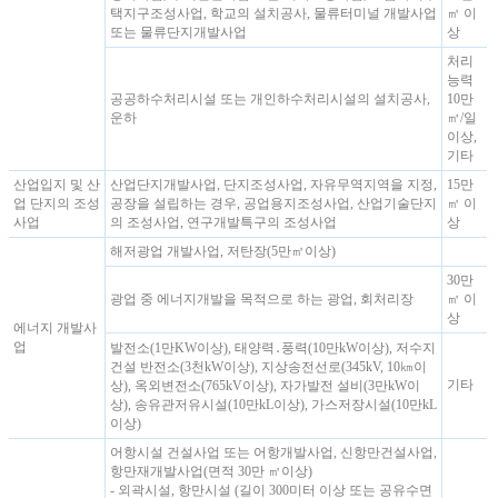
택지구조성사업, 학교의 설치공사, 물류터미널 개발사업
㎡ 이
또는 물류단지개발사업
상
처리
능력
공공하수처리시설 또는 개인하수처리시설의 설치공사,
10만
운하
㎥/일
이상,
기타
산업입지 및 산
산업단지개발사업, 단지조성사업, 자유무역지역을 지정,
15만
업 단지의 조성
공장을 설립하는 경우, 공업용지조성사업, 산업기술단지
㎡ 이
사업
의 조성사업, 연구개발특구의 조성사업
상
해저광업 개발사업, 저탄장(5만㎡이상)
30만
광업 중 에너지개발을 목적으로 하는 광업, 회처리장
㎡ 이
상
에너지 개발사
업
발전소(1만KW이상), 태양력․풍력(10만kW이상), 저수지
건설 반전소(3천kW이상), 지상송전선로(345kV, 10㎞이
기타
상), 옥외변전소(765kV이상), 자가발전 설비(3만kW이
상), 송유관저유시설(10만kL이상), 가스저장시설(10만kL
이상)
어항시설 건설사업 또는 어항개발사업, 신항만건설사업,
항만재개발사업(면적 30만 ㎡이상)
- 외곽시설, 항만시설 (길이 300미터 이상 또는 공유수면