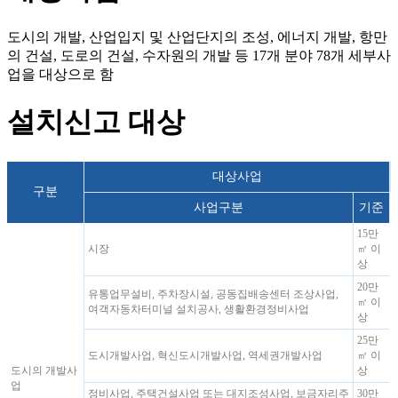
도시의 개발, 산업입지 및 산업단지의 조성, 에너지 개발, 항만
의 건설, 도로의 건설, 수자원의 개발 등 17개 분야 78개 세부사
업을 대상으로 함
설치신고 대상
대상사업
구분
사업구분
기준
15만
시장
㎡ 이
상
20만
유통업무설비, 주차장시설, 공동집배송센터 조상사업,
㎡ 이
여객자동차터미널 설치공사, 생활환경정비사업
상
25만
도시개발사업, 혁신도시개발사업, 역세권개발사업
㎡ 이
도시의 개발사
상
업
정비사업, 주택건설사업 또는 대지조성사업, 보금자리주
30만