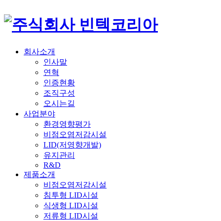
주식회사 빈텍코리아
환경영향평가업, 환경컨설팅, 비점오염저감시설 전문업체, 설계.시공.유지관리, 신기술 특허, 최신 매뉴얼 적용
회사소개
인사말
연혁
인증현황
조직구성
오시는길
사업분야
환경영향평가
비점오염저감시설
LID(저영향개발)
유지관리
R&D
제품소개
비점오염저감시설
침투형 LID시설
식생형 LID시설
저류형 LID시설